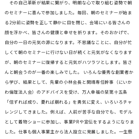
その自己革新が結果に繋がり、明朗な心で取り組む姿勢で朝
のセミナーに喜んで参加しました。毎回、朝のセミナーが始ま
る2分前に姿勢を正して静かに目を閉じ、会場にいる皆さんの
顔を浮かべ、皆さんの健康と幸せを祈ります。そのおかげで、
自分の一日の元気の源になります。不思議なことに、自分が忙
しくて朝のセミナーに行けない日が続くと元気がなくなります
が、朝のセミナーに復帰すると元気がハツラツとします。皆さ
んと朝会うのが一番の楽しみでした。 いろんな優秀な創業者か
ら学び、結果として、先輩の小林会長と関靖専任幹事（にいか
わ倫理法人会）のアドバイスを受け、万人幸福の栞第十五条
「信ずれば成り、憂れば崩れる」を勇気に変え、いろいろチャ
レンジしてきました。例えば、人前が苦手な自分でも、モデル
として着物ショーに参加し、事業PRや宣伝をするようになりま
した。仕事も個人事業主から法人設立に発展しました。一生懸