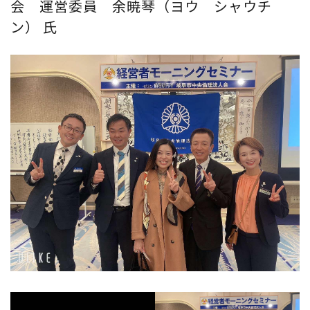
会 運営委員 余暁琴（ヨウ シャウチ
ン） 氏