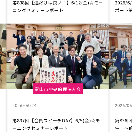
第838回【運だけは良い！】6/12(金)☆モー
2026
ニングセミナーレポート
ポート第
富山市中央倫理法人会
2026/06/24
2026/06
第837回【会員スピーチDAY】6/5(金)☆モ
第836
ーニングセミナーレポート
生」～倫