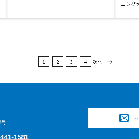
ニング
1
2
3
4
次へ
お
2号
-441-1581