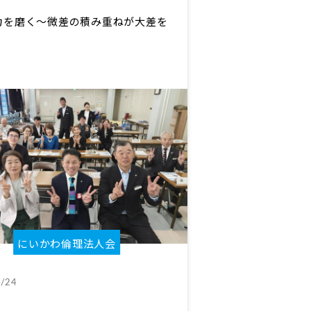
力を磨く～微差の積み重ねが大差を
にいかわ倫理法人会
/24