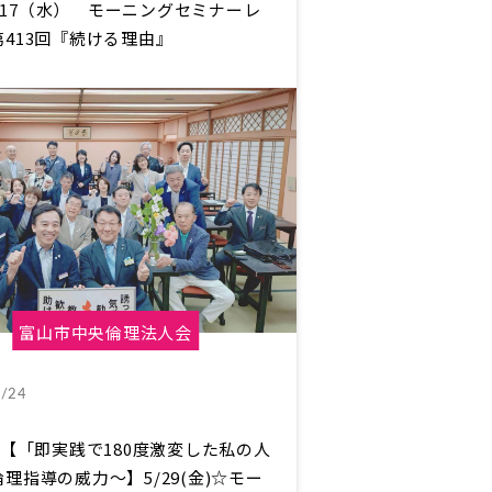
/6/17（水） モーニングセミナーレ
413回『続ける理由』
富山市中央倫理法人会
/24
回【「即実践で180度激変した私の人
理指導の威力～】5/29(金)☆モー