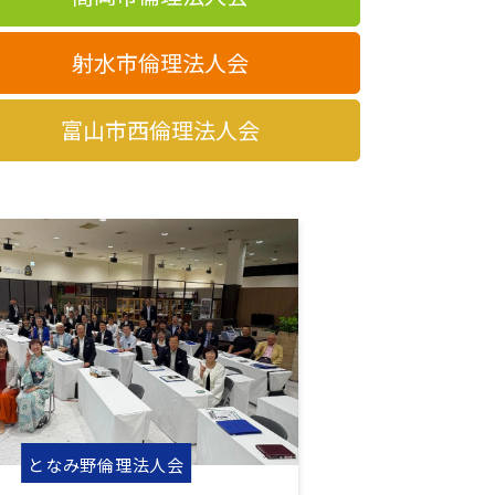
射水市倫理法人会
富山市西倫理法人会
となみ野倫理法人会