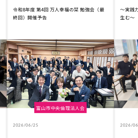
令和8年度 第4回 万人幸福の栞 勉強会（最
〜実践
終回）開催予告
生む～
富山市中央倫理法人会
2026/06/25
2026/06