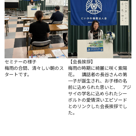
セミナーの様子
【会長挨拶】
梅雨の合間、清々しい朝のス
梅雨の時期に綺麗に咲く紫陽
タートです。
花。 講話者の長谷さんの第
一子が誕生され、お子様の名
前に込められた思いと、 アジ
サイの学名に込められたシー
ボルトの愛情深いエピソード
とのリンクした会長挨拶でし
た。