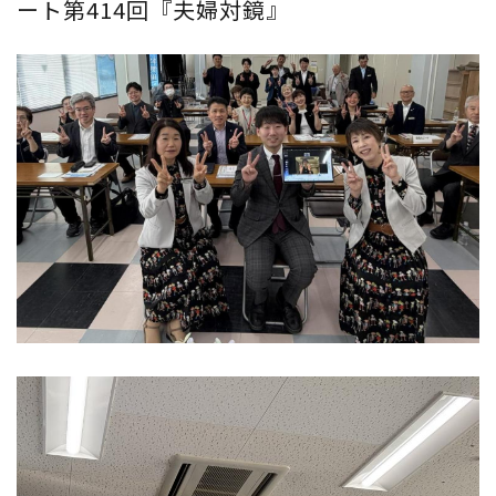
ート第414回『夫婦対鏡』