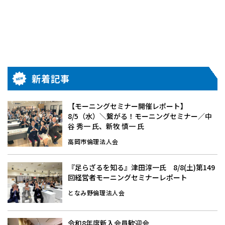
新着記事
【モーニングセミナー開催レポート】
8/5（水）＼繋がる！モーニングセミナー／中
谷 秀一 氏、新牧 慎一 氏
高岡市倫理法人会
『足らざるを知る』津田淳一氏 8/8(土)第149
回経営者モーニングセミナーレポート
となみ野倫理法人会
令和8年度新入会員歓迎会