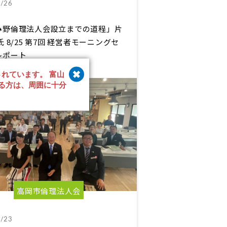
/26
み野倫理法人会設立までの道程」片
氏 8/25 第7回 経営者モーニングセ
レポート
されています。 富山
る方は、周囲に十分
高岡市倫理法人会
/23