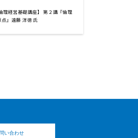
 【倫理経営基礎講座】 第２講『倫理
点』遠藤 洋徳 氏
問い合わせ