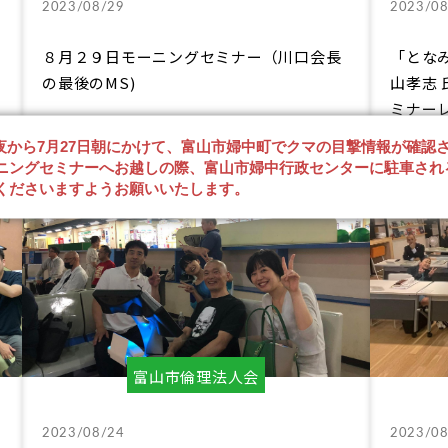
2023/08/29
2023/08
８月２９日モーニングセミナー（川口会長
「とな
の最後のMS)
山孝志 
ミナー
日夜から7月27日朝にかけて、富山市婦中町でクマの目撃情報が確認
ニングセミナーへお越しの際、富山市婦中行政センターに駐車され
くださいますようお願いいたします。
富山市倫理法人会
2023/08/24
2023/08