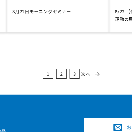
8月22日モーニングセミナー
8/22
氏
運動の原
1
2
3
次へ
お
2号