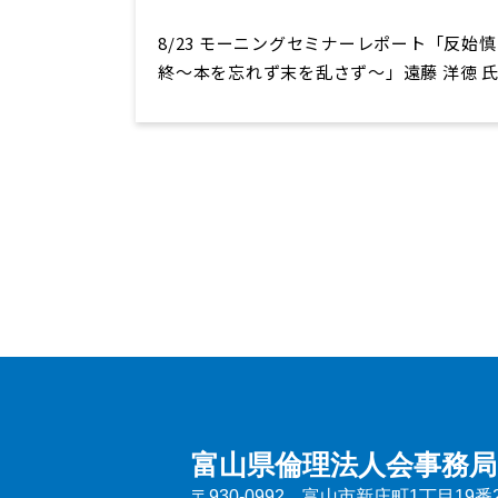
8/23 モーニングセミナーレポート「反始慎
終～本を忘れず末を乱さず～」遠藤 洋徳 
富山県倫理法人会事務局
〒930-0992 富山市新庄町1丁目19番