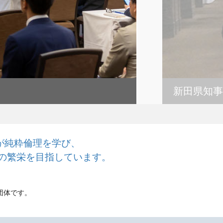
新田県知事
が純粋倫理を学び、
の繁栄を目指しています。
団体です。