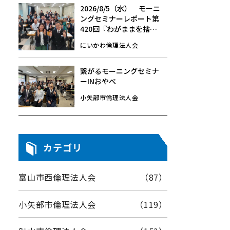
2026/8/5（水） モーニ
ングセミナーレポート第
420回『わがままを捨て
る』
にいかわ倫理法人会
繋がるモーニングセミナ
ーINおやべ
小矢部市倫理法人会
カテゴリ
富山市西倫理法人会
（87）
小矢部市倫理法人会
（119）