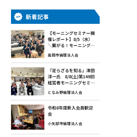
新着記事
【モーニングセミナー開
催レポート】8/5（水）
＼繋がる！モーニングセ
ミナー／中谷 秀一 氏、新
高岡市倫理法人会
牧 慎一 氏
『足らざるを知る』津田
淳一氏 8/8(土)第149回
経営者モーニングセミナ
ーレポート
となみ野倫理法人会
令和8年度新入会員歓迎
会
小矢部市倫理法人会