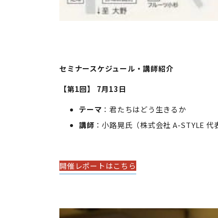
セミナースケジュール・講師紹介
【第
1
回】
7
月
13
日
テーマ
：君たちはどう生きるか
講師
：小路晃氏（株式会社 A-STYLE 
開催レポートはこちら