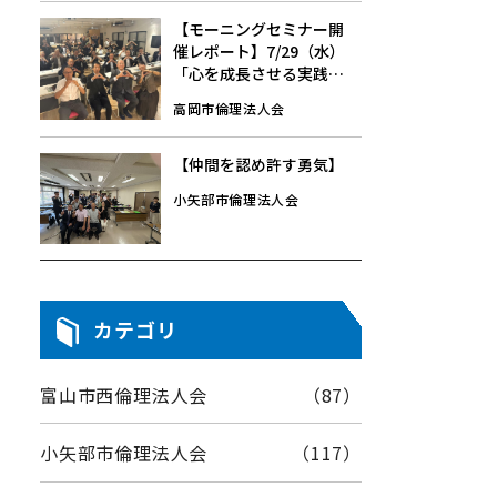
【モーニングセミナー開
催レポート】7/29（水）
「心を成長させる実践」
中崎 行雄 氏
高岡市倫理法人会
【仲間を認め許す勇気】
小矢部市倫理法人会
カテゴリ
富山市西倫理法人会
（87）
小矢部市倫理法人会
（117）