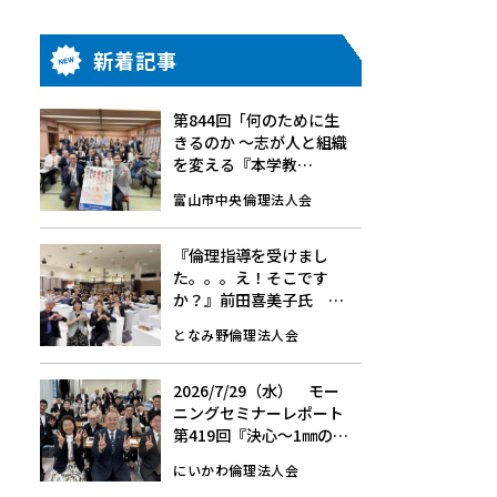
新着記事
第844回「何のために生
きるのか 〜志が人と組織
を変える『本学教
育』〜」7/24(金)☆モー
富山市中央倫理法人会
ニングセミナーレポート
『倫理指導を受けまし
た。。。え！そこです
か？』前田喜美子氏
8/1(土)第148回経営者モ
となみ野倫理法人会
ーニングセミナーレポー
ト
2026/7/29（水） モー
ニングセミナーレポート
第419回『決心～1㎜の挑
戦～』
にいかわ倫理法人会