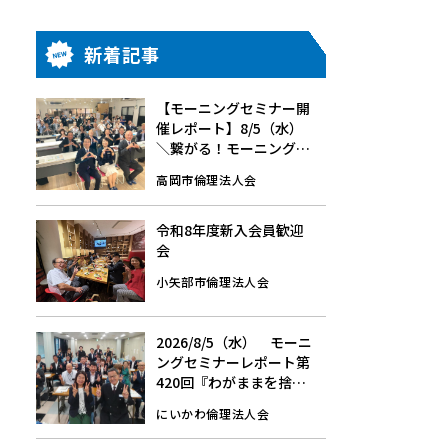
新着記事
【モーニングセミナー開
催レポート】8/5（水）
＼繋がる！モーニングセ
ミナー／中谷 秀一 氏、新
高岡市倫理法人会
牧 慎一 氏
令和8年度新入会員歓迎
会
小矢部市倫理法人会
2026/8/5（水） モーニ
ングセミナーレポート第
420回『わがままを捨て
る』
にいかわ倫理法人会