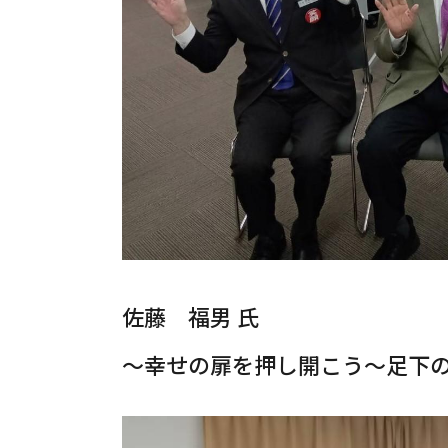
佐藤 福男 氏
～幸せの扉を押し開こう～足下