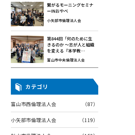
繋がるモーニングセミナ
ーINおやべ
小矢部市倫理法人会
第844回「何のために生
きるのか 〜志が人と組織
を変える『本学教
育』〜」7/24(金)☆モー
富山市中央倫理法人会
ニングセミナーレポート
カテゴリ
富山市西倫理法人会
（87）
小矢部市倫理法人会
（119）