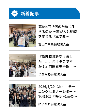
新着記事
第844回「何のために生
きるのか 〜志が人と組織
を変える『本学教
育』〜」7/24(金)☆モー
富山市中央倫理法人会
ニングセミナーレポート
『倫理指導を受けまし
た。。。え！そこです
か？』前田喜美子氏
8/1(土)第148回経営者モ
となみ野倫理法人会
ーニングセミナーレポー
ト
2026/7/29（水） モー
ニングセミナーレポート
第419回『決心～1㎜の挑
戦～』
にいかわ倫理法人会