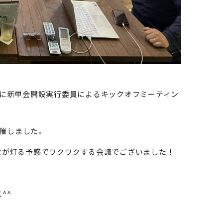
月に新単会開設実行委員によるキックオフミーティン
開催しました。
火が灯る予感でワクワクする会議でございました！
^^