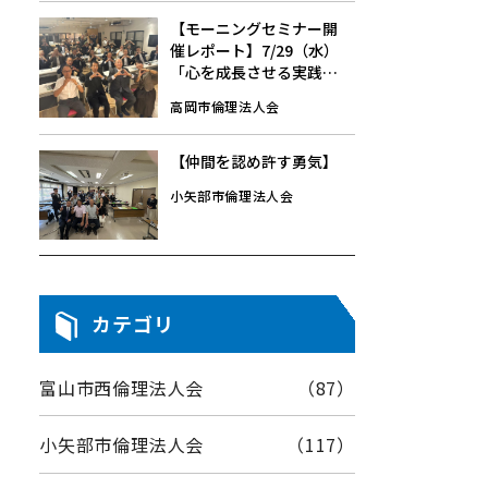
【モーニングセミナー開
催レポート】7/29（水）
「心を成長させる実践」
中崎 行雄 氏
高岡市倫理法人会
【仲間を認め許す勇気】
小矢部市倫理法人会
カテゴリ
富山市西倫理法人会
（87）
小矢部市倫理法人会
（117）