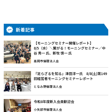
新着記事
【モーニングセミナー開催レポート】
8/5（水）＼繋がる！モーニングセミナー／中
谷 秀一 氏、新牧 慎一 氏
高岡市倫理法人会
『足らざるを知る』津田淳一氏 8/8(土)第149
回経営者モーニングセミナーレポート
となみ野倫理法人会
令和8年度新入会員歓迎会
小矢部市倫理法人会