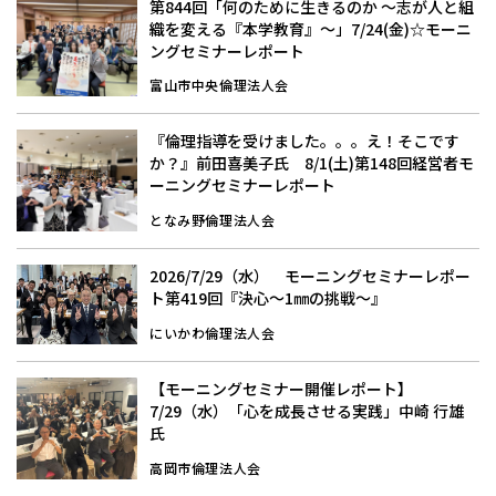
第844回「何のために生きるのか 〜志が人と組
織を変える『本学教育』〜」7/24(金)☆モーニ
ングセミナーレポート
富山市中央倫理法人会
『倫理指導を受けました。。。え！そこです
か？』前田喜美子氏 8/1(土)第148回経営者モ
ーニングセミナーレポート
となみ野倫理法人会
2026/7/29（水） モーニングセミナーレポー
ト第419回『決心～1㎜の挑戦～』
にいかわ倫理法人会
【モーニングセミナー開催レポート】
7/29（水）「心を成長させる実践」中崎 行雄
氏
高岡市倫理法人会