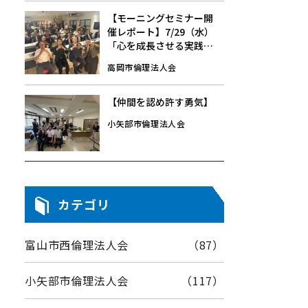
【モーニングセミナー開
催レポート】7/29（水）
「心を成長させる実践」
中崎 行雄 氏
高岡市倫理法人会
【仲間を認め許す勇気】
小矢部市倫理法人会
カテゴリ
富山市西倫理法人会
（87）
小矢部市倫理法人会
（117）