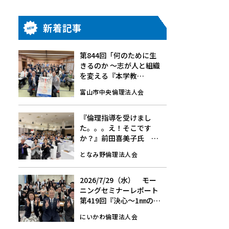
新着記事
第844回「何のために生
きるのか 〜志が人と組織
を変える『本学教
育』〜」7/24(金)☆モー
富山市中央倫理法人会
ニングセミナーレポート
『倫理指導を受けまし
た。。。え！そこです
か？』前田喜美子氏
8/1(土)第148回経営者モ
となみ野倫理法人会
ーニングセミナーレポー
ト
2026/7/29（水） モー
ニングセミナーレポート
第419回『決心～1㎜の挑
戦～』
にいかわ倫理法人会