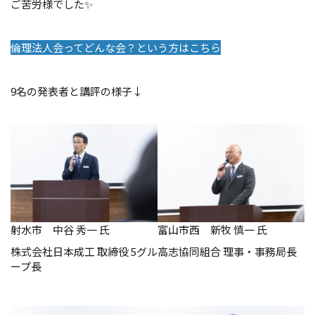
ご苦労様でした✨
倫理法人会ってどんな会？という方はこちら
9名の発表者と講評の様子↓
射水市 中谷 秀一 氏
富山市西 新牧 慎一 氏
株式会社日本成工 取締役 5グル
高志協同組合 理事・事務局長
ープ長