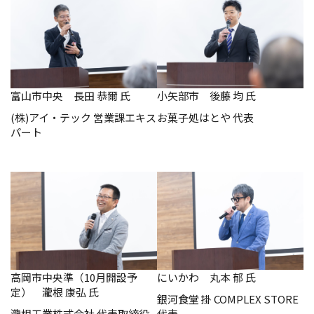
富山市中央 長田 恭爾 氏
小矢部市 後藤 均 氏
(株)アイ・テック 営業課エキス
お菓子処はとや 代表
パート
高岡市中央準（10月開設予
にいかわ 丸本 郁 氏
定） 瀧根 康弘 氏
銀河食堂 掛 COMPLEX STORE
瀧根工業株式会社 代表取締役
代表