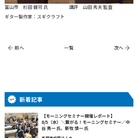
富山市 杉田 健司 氏
講評 山田 秀夫 監査
ギター製作家：スギクラフト
前へ
一覧
次へ
新着記事
【モーニングセミナー開催レポート】
8/5（水）＼繋がる！モーニングセミナー／中
谷 秀一 氏、新牧 慎一 氏
高岡市倫理法人会