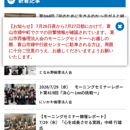
新着記事
第844回「何のために生きるのか 〜志が人と組
織を変える『本学教育』〜」7/24(金)☆モーニ
【お知らせ】 7月26日夜から7月27日朝にかけて、富
ングセミナーレポート
山市婦中町でクマの目撃情報が確認されています。 富
富山市中央倫理法人会
山市西倫理法人会のモーニングセミナーへお越しの
際、富山市婦中行政センターに駐車される方は、周囲
に十分ご注意のうえ、お越しくださいますようお願い
『倫理指導を受けました。。。え！そこです
いたします。
か？』前田喜美子氏 8/1(土)第148回経営者モ
ーニングセミナーレポート
となみ野倫理法人会
2026/7/29（水） モーニングセミナーレポー
ト第419回『決心～1㎜の挑戦～』
にいかわ倫理法人会
【モーニングセミナー開催レポート】
7/29（水）「心を成長させる実践」中崎 行雄
氏