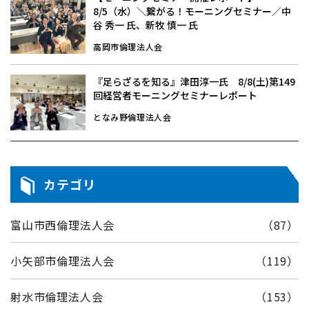
8/5（水）＼繋がる！モーニングセミナー／中
谷 秀一 氏、新牧 慎一 氏
高岡市倫理法人会
『足らざるを知る』津田淳一氏 8/8(土)第149
回経営者モーニングセミナーレポート
となみ野倫理法人会
カテゴリ
富山市西倫理法人会
（87）
小矢部市倫理法人会
（119）
射水市倫理法人会
（153）