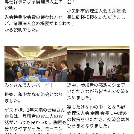
専任幹事による倫理法人会の
会！
説明。
小矢部市倫理法人会の井波 会
入会特典や会費の使われ方な
長に乾杯挨拶をいただきまし
ど、倫理法人会の概要がよくわ
た。
かる説明でした。
みなさんでカンパーイ！
途中、参加者の感想もシェア
いただきながら皆さんで交流を
終始、和やかな交流会となり
深めました。
ました。
宴もたけなわの中、となみ野
ゲスト様、1年未満の会員さん
倫理法人会 余西 会長に中締め
からは、登壇者のお二人のお
の挨拶をいただき、交流会はお
話がとっても良かった。説明も
ひらきとなりました。
分かりやすかった、モーニン