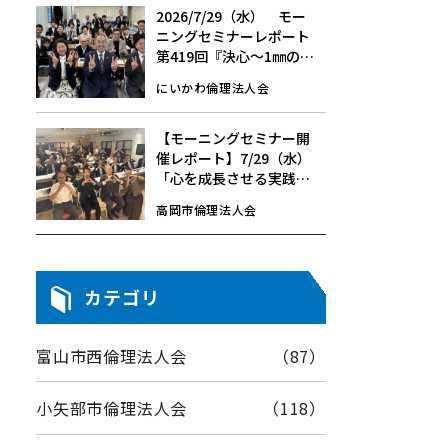
2026/7/29（水） モー
ニングセミナーレポート
第419回『決心～1㎜の挑
戦～』
にいかわ倫理法人会
【モーニングセミナー開
催レポート】7/29（水）
「心を成長させる実践」
中崎 行雄 氏
高岡市倫理法人会
カテゴリ
富山市西倫理法人会
（87）
小矢部市倫理法人会
（118）