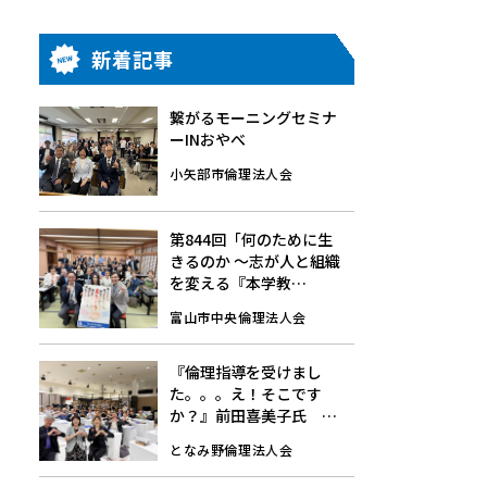
新着記事
繋がるモーニングセミナ
ーINおやべ
小矢部市倫理法人会
第844回「何のために生
きるのか 〜志が人と組織
を変える『本学教
育』〜」7/24(金)☆モー
富山市中央倫理法人会
ニングセミナーレポート
『倫理指導を受けまし
た。。。え！そこです
か？』前田喜美子氏
8/1(土)第148回経営者モ
となみ野倫理法人会
ーニングセミナーレポー
ト