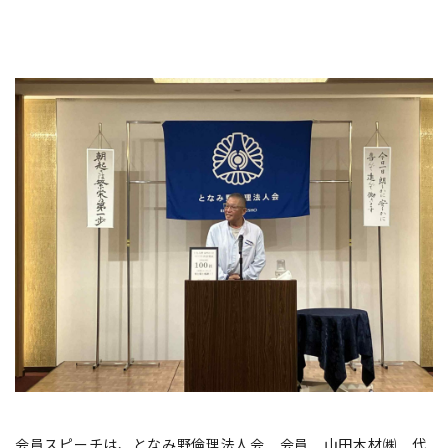
会員スピーチは、となみ野倫理法人会 会員 山田木材㈱ 代