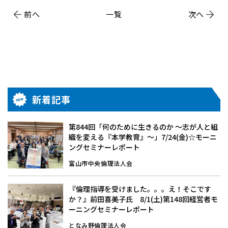
前へ
一覧
次へ
新着記事
第844回「何のために生きるのか 〜志が人と組
織を変える『本学教育』〜」7/24(金)☆モーニ
ングセミナーレポート
富山市中央倫理法人会
『倫理指導を受けました。。。え！そこです
か？』前田喜美子氏 8/1(土)第148回経営者モ
ーニングセミナーレポート
となみ野倫理法人会