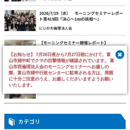
2026/7/29（水） モーニングセミナーレポー
ト第419回『決心～1㎜の挑戦～』
にいかわ倫理法人会
【モーニングセミナー開催レポート】
7/29（水）「心を成長させる実践」中崎 行雄
氏
【お知らせ】 7月26日夜から7月27日朝にかけて、富
山市婦中町でクマの目撃情報が確認されています。 富
高岡市倫理法人会
山市西倫理法人会のモーニングセミナーへお越しの
際、富山市婦中行政センターに駐車される方は、周囲
【仲間を認め許す勇気】
に十分ご注意のうえ、お越しくださいますようお願い
いたします。
小矢部市倫理法人会
カテゴリ