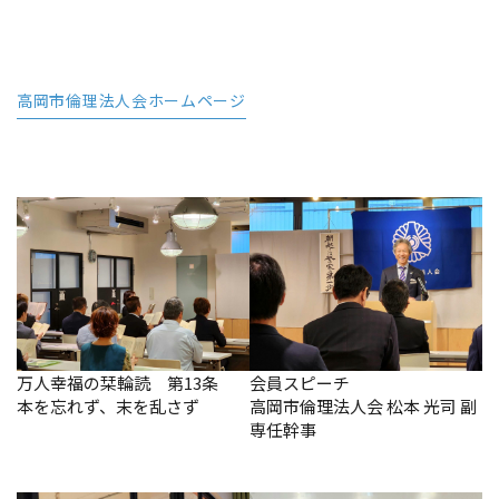
高岡市倫理法人会ホームページ
万人幸福の栞輪読 第13条
会員スピーチ
本を忘れず、末を乱さず
高岡市倫理法人会 松本 光司 副
専任幹事