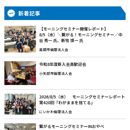
新着記事
【モーニングセミナー開催レポート】
8/5（水）＼繋がる！モーニングセミナー／中
谷 秀一 氏、新牧 慎一 氏
高岡市倫理法人会
令和8年度新入会員歓迎会
小矢部市倫理法人会
2026/8/5（水） モーニングセミナーレポート
第420回『わがままを捨てる』
にいかわ倫理法人会
繋がるモーニングセミナーINおやべ