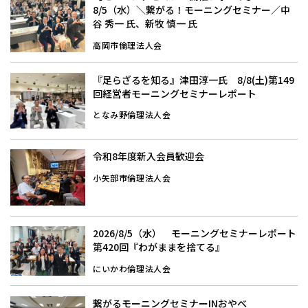
8/5（水）＼繋がる！モーニングセミナー／中
谷 秀一 氏、新牧 慎一 氏
高岡市倫理法人会
『足らざるを知る』津田淳一氏 8/8(土)第149
回経営者モーニングセミナーレポート
となみ野倫理法人会
令和8年度新入会員歓迎会
小矢部市倫理法人会
2026/8/5（水） モーニングセミナーレポート
第420回『わがままを捨てる』
にいかわ倫理法人会
繋がるモーニングセミナーINおやべ