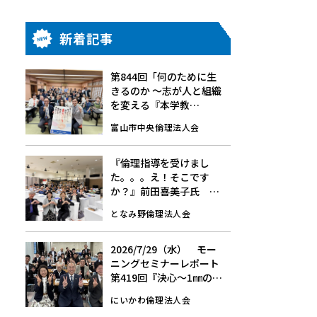
新着記事
第844回「何のために生
きるのか 〜志が人と組織
を変える『本学教
育』〜」7/24(金)☆モー
富山市中央倫理法人会
ニングセミナーレポート
『倫理指導を受けまし
た。。。え！そこです
か？』前田喜美子氏
8/1(土)第148回経営者モ
となみ野倫理法人会
ーニングセミナーレポー
ト
2026/7/29（水） モー
ニングセミナーレポート
第419回『決心～1㎜の挑
戦～』
にいかわ倫理法人会