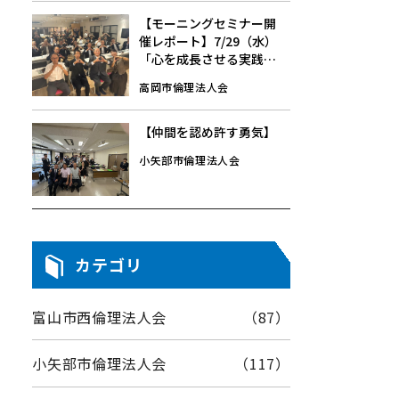
【モーニングセミナー開
催レポート】7/29（水）
「心を成長させる実践」
中崎 行雄 氏
高岡市倫理法人会
【仲間を認め許す勇気】
小矢部市倫理法人会
カテゴリ
富山市西倫理法人会
（87）
小矢部市倫理法人会
（117）