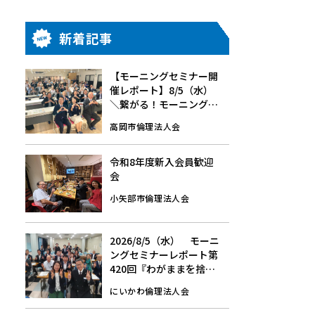
新着記事
【モーニングセミナー開
催レポート】8/5（水）
＼繋がる！モーニングセ
ミナー／中谷 秀一 氏、新
高岡市倫理法人会
牧 慎一 氏
令和8年度新入会員歓迎
会
小矢部市倫理法人会
2026/8/5（水） モーニ
ングセミナーレポート第
420回『わがままを捨て
る』
にいかわ倫理法人会