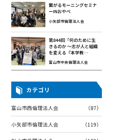
繋がるモーニングセミナ
ーINおやべ
小矢部市倫理法人会
第844回「何のために生
きるのか 〜志が人と組織
を変える『本学教
育』〜」7/24(金)☆モー
富山市中央倫理法人会
ニングセミナーレポート
カテゴリ
富山市西倫理法人会
（87）
小矢部市倫理法人会
（119）