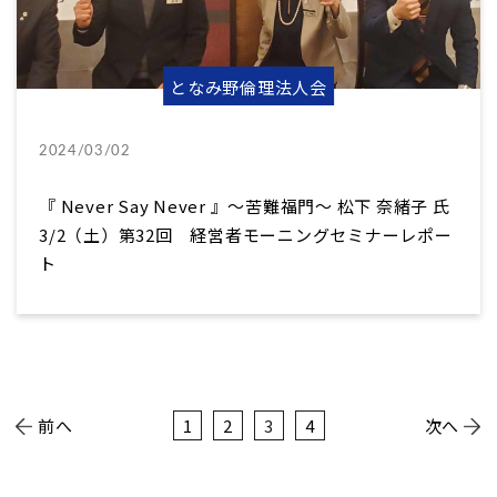
となみ野倫理法人会
2024/03/02
『 Never Say Never 』～苦難福門～ 松下 奈緒子 氏
3/2（土）第32回 経営者モーニングセミナーレポー
ト
前へ
1
2
3
4
次へ