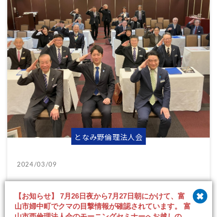
となみ野倫理法人会
2024/03/09
『 私の原点 』 光澤 智樹 氏 3/9（土）第33回 経営
【お知らせ】 7月26日夜から7月27日朝にかけて、富
者モーニングセミナーレポート
山市婦中町でクマの目撃情報が確認されています。 富
山市西倫理法人会のモーニングセミナーへお越しの