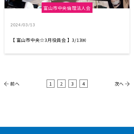
富山市中央倫理法人会
2024/03/13
【 富山市中央☆3月役員会 】3/13㈬
前へ
1
2
3
4
次へ