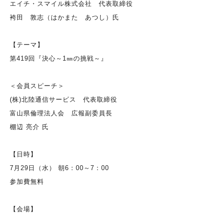
エイチ・スマイル株式会社 代表取締役
袴田 敦志（はかまた あつし）氏
【テーマ】
第419回『決心～1㎜の挑戦～』
＜会員スピーチ＞
(株)北陸通信サービス 代表取締役
富山県倫理法人会 広報副委員長
棚辺 亮介 氏
【日時】
7月29日（水） 朝6：00～7：00
参加費無料
【会場】