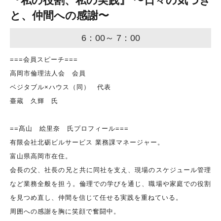
『私の役割、私の実践』 〜日々の気づき
と、仲間への感謝〜
6：00～ 7：00
===会員スピーチ===
高岡市倫理法人会 会員
ベジタブル×ハウス（同） 代表
臺蔵 久輝 氏
==髙山 絵里奈 氏プロフィール===
有限会社北砺ビルサービス 業務課マネージャー。
富山県高岡市在住。
会長の父、社長の兄と共に同社を支え、現場のスケジュール管理
など業務全般を担う。倫理での学びを通じ、職場や家庭での役割
を見つめ直し、仲間を信じて任せる実践を重ねている。
周囲への感謝を胸に笑顔で奮闘中。