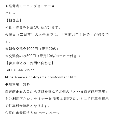
☀経営者モーニングセミナー☀
7:15～
【朝食会】
和食・洋食をお選びいただけます。
火曜日（二日前）の正午までに、「事前お申し込み」が必要で
す。
※朝食交流会1000円（限定20名）
※交流会のみ500円（限定10名/コーヒー付き ）
【参加申込み・お問い合わせ】
Tel.076-441-1577
https://www.rinri-toyama.com/contact.html
◆駐車場：無料
自遊館正面入口から道路を挟んで北側の「とやま自遊館駐車場」
をご利用下さい。セミナー参加者は1階フロントにて駐車券提示
で駐車料金無料となります。
◇富山市倫理法人会 ホームページ