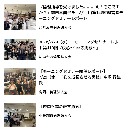
『倫理指導を受けました。。。え！そこです
か？』前田喜美子氏 8/1(土)第148回経営者モ
ーニングセミナーレポート
となみ野倫理法人会
2026/7/29（水） モーニングセミナーレポー
ト第419回『決心～1㎜の挑戦～』
にいかわ倫理法人会
【モーニングセミナー開催レポート】
7/29（水）「心を成長させる実践」中崎 行雄
氏
高岡市倫理法人会
【仲間を認め許す勇気】
小矢部市倫理法人会