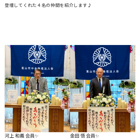
登壇してくれた４名の仲間を紹介します♪
河上 和義 会員✨
金田 悟 会員✨