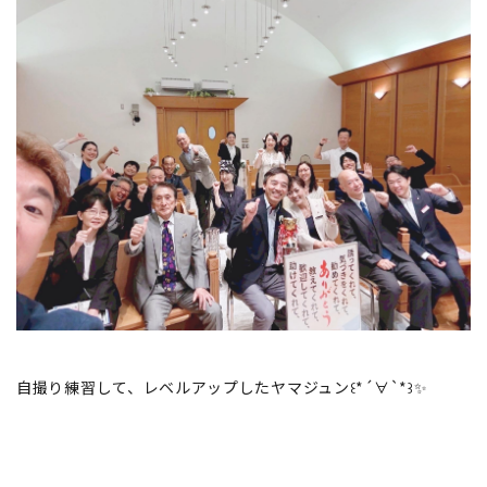
自撮り練習して、レベルアップしたヤマジュン꒰*´∀`*꒱✨