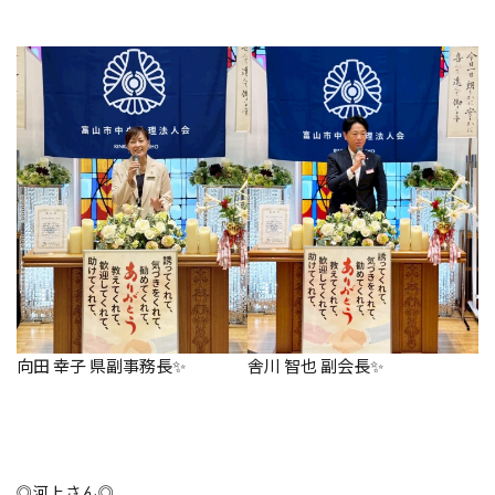
向田 幸子 県副事務長✨
舎川 智也 副会長✨
◎河上さん◎