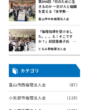
第844回「何のために生
きるのか 〜志が人と組織
を変える『本学教
育』〜」7/24(金)☆モー
富山市中央倫理法人会
ニングセミナーレポート
『倫理指導を受けまし
た。。。え！そこです
か？』前田喜美子氏
8/1(土)第148回経営者モ
となみ野倫理法人会
ーニングセミナーレポー
ト
カテゴリ
富山市西倫理法人会
（87）
小矢部市倫理法人会
（119）