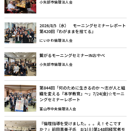
小矢部市倫理法人会
2026/8/5（水） モーニングセミナーレポート
第420回『わがままを捨てる』
にいかわ倫理法人会
繋がるモーニングセミナーINおやべ
小矢部市倫理法人会
第844回「何のために生きるのか 〜志が人と組
織を変える『本学教育』〜」7/24(金)☆モーニ
ングセミナーレポート
富山市中央倫理法人会
『倫理指導を受けました。。。え！そこです
か？』前田喜美子氏 8/1(土)第148回経営者モ