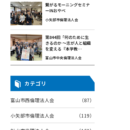
繋がるモーニングセミナ
ーINおやべ
小矢部市倫理法人会
第844回「何のために生
きるのか 〜志が人と組織
を変える『本学教
育』〜」7/24(金)☆モー
富山市中央倫理法人会
ニングセミナーレポート
カテゴリ
富山市西倫理法人会
（87）
小矢部市倫理法人会
（119）