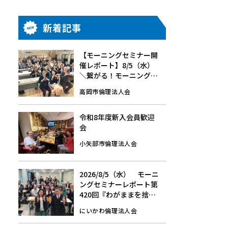
新着記事
【モーニングセミナー開
催レポート】8/5（水）
＼繋がる！モーニングセ
ミナー／中谷 秀一 氏、新
高岡市倫理法人会
牧 慎一 氏
令和8年度新入会員歓迎
会
小矢部市倫理法人会
2026/8/5（水） モーニ
ングセミナーレポート第
420回『わがままを捨て
る』
にいかわ倫理法人会