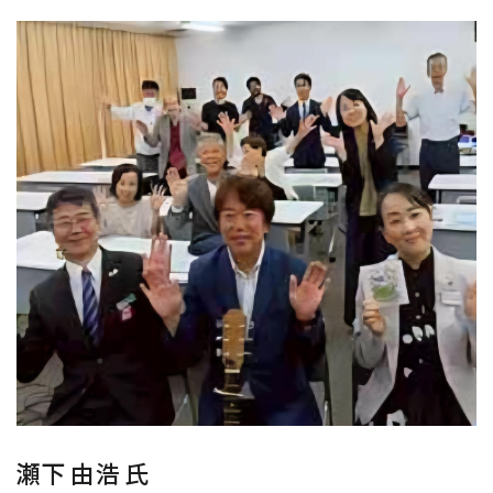
瀬下 由浩 氏