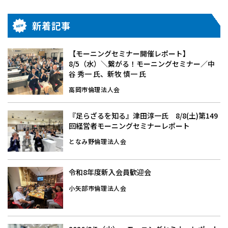
新着記事
【モーニングセミナー開催レポート】
8/5（水）＼繋がる！モーニングセミナー／中
谷 秀一 氏、新牧 慎一 氏
高岡市倫理法人会
『足らざるを知る』津田淳一氏 8/8(土)第149
回経営者モーニングセミナーレポート
となみ野倫理法人会
令和8年度新入会員歓迎会
小矢部市倫理法人会