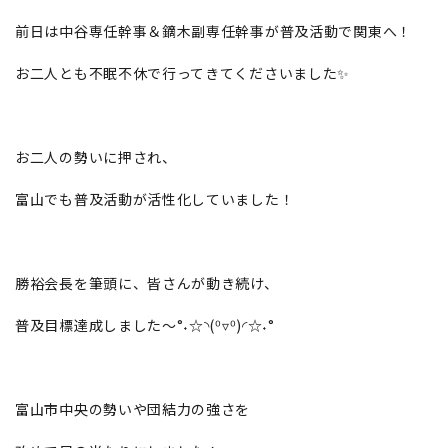
前日は中谷専任幹事＆鏑木副専任幹事が普及活動で関東へ！
お二人とも不眠不休で行ってきてくださいました✨
お二人の勢いに押され、
富山でも普及活動が活性化していました！
勝裕会長を筆頭に、皆さんが動き続け、
普及目標達成しました～°˖☆◝(⁰▿⁰)◜☆˖°
富山市中央の勢いや団結力の強さを