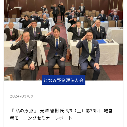
となみ野倫理法人会
2024/03/09
『 私の原点 』 光澤 智樹 氏 3/9（土）第33回 経営
者モーニングセミナーレポート