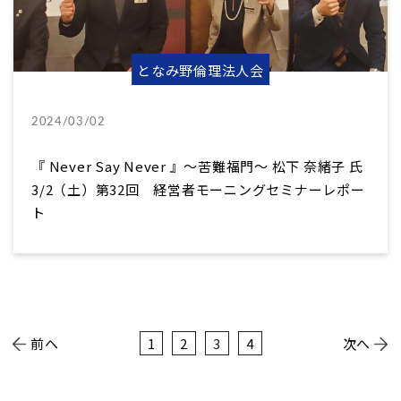
となみ野倫理法人会
2024/03/02
『 Never Say Never 』～苦難福門～ 松下 奈緒子 氏
3/2（土）第32回 経営者モーニングセミナーレポー
ト
前へ
1
2
3
4
次へ